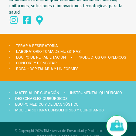
uniformes, soluciones e innovaciones tecnológicas para la
salud.
• TERAPIA RESPIRATORIA
• LABORATORIO TOMA DE MUESTRAS
• EQUIPO DE REHABILITACIÓN
• PRODUCTOS ORTOPÉDICOS
• CONFORT Y BIENESTAR
• ROPA HOSPITALARIA Y UNIFORMES
• MATERIAL DE CURACIÓN
• INSTRUMENTAL QUIRÚRGICO
• DESECHABLES QUIRÚRGICOS
• EQUIPO MÉDICO Y DE DIAGNÓSTICO
• MOBILIARIO PARA CONSULTORIOS Y QUIRÓFANOS
Hola ¿Necesitas ayuda?
© Copyright 2024 TIM •
Aviso de Privacidad y Protección de datos