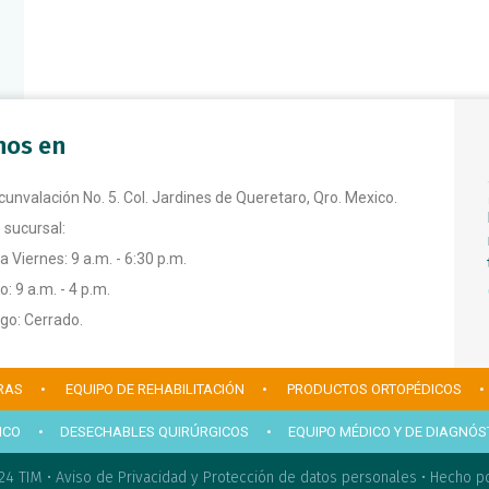
anos en
rcunvalación No. 5. Col. Jardines de Queretaro, Qro. Mexico.
 sucursal:
a Viernes: 9 a.m. - 6:30 p.m.
: 9 a.m. - 4 p.m.
o: Cerrado.
RAS
• EQUIPO DE REHABILITACIÓN
• PRODUCTOS ORTOPÉDICOS
•
ICO
• DESECHABLES QUIRÚRGICOS
• EQUIPO MÉDICO Y DE DIAGNÓS
24 TIM •
Aviso de Privacidad y Protección de datos personales
•
Hecho po