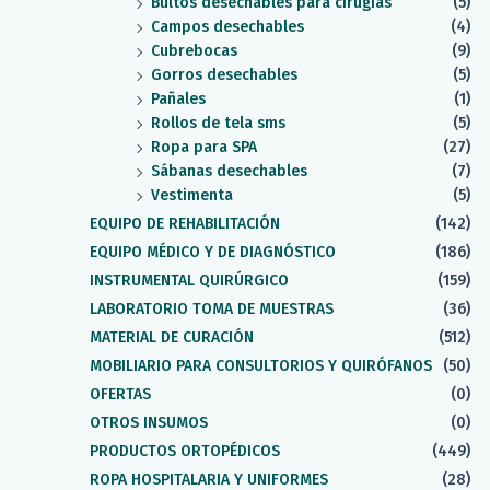
Bultos desechables para cirugías
(5)
Campos desechables
(4)
Cubrebocas
(9)
Gorros desechables
(5)
Pañales
(1)
Rollos de tela sms
(5)
Ropa para SPA
(27)
Sábanas desechables
(7)
Vestimenta
(5)
EQUIPO DE REHABILITACIÓN
(142)
EQUIPO MÉDICO Y DE DIAGNÓSTICO
(186)
INSTRUMENTAL QUIRÚRGICO
(159)
LABORATORIO TOMA DE MUESTRAS
(36)
MATERIAL DE CURACIÓN
(512)
MOBILIARIO PARA CONSULTORIOS Y QUIRÓFANOS
(50)
OFERTAS
(0)
OTROS INSUMOS
(0)
PRODUCTOS ORTOPÉDICOS
(449)
ROPA HOSPITALARIA Y UNIFORMES
(28)