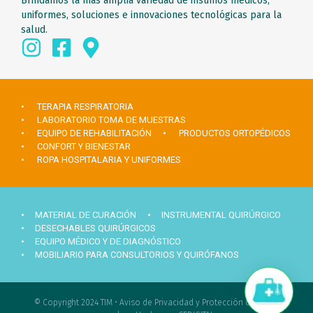
Brindamos la mas amplia variedad de insumos médicos,
uniformes, soluciones e innovaciones tecnológicas para la
salud.
• TERAPIA RESPIRATORIA
• LABORATORIO TOMA DE MUESTRAS
• EQUIPO DE REHABILITACIÓN
• PRODUCTOS ORTOPÉDICOS
• CONFORT Y BIENESTAR
• ROPA HOSPITALARIA Y UNIFORMES
• MATERIAL DE CURACIÓN
• INSTRUMENTAL QUIRÚRGICO
• DESECHABLES QUIRÚRGICOS
• EQUIPO MÉDICO Y DE DIAGNÓSTICO
• MOBILIARIO PARA CONSULTORIOS Y QUIRÓFANOS
Hola ¿Necesitas ayuda?
© Copyright 2024 TIM •
Aviso de Privacidad y Protección de datos