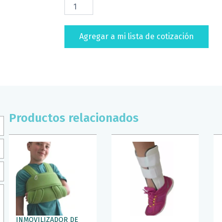
DE
DEDOS
TRIPLE
Agregar a mi lista de cotización
EN
GARRA
ORTHODAI
(T/CH)
cantidad
Productos relacionados
INMOVILIZADOR DE