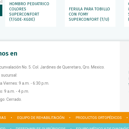
HOMBRO PEDIATRICO
COLORES
FERULA PARA TOBILLO
SUPERCONFORT
CON FOMY
(T/GDE-XGDE)
SUPERCONFORT (T/U)
anos en
rcunvalación No. 5. Col. Jardines de Queretaro, Qro. Mexico.
 sucursal:
a Viernes: 9 a.m. - 6:30 p.m.
: 9 a.m. - 4 p.m.
o: Cerrado.
RAS
• EQUIPO DE REHABILITACIÓN
• PRODUCTOS ORTOPÉDICOS
•
ICO
• DESECHABLES QUIRÚRGICOS
• EQUIPO MÉDICO Y DE DIAGNÓS