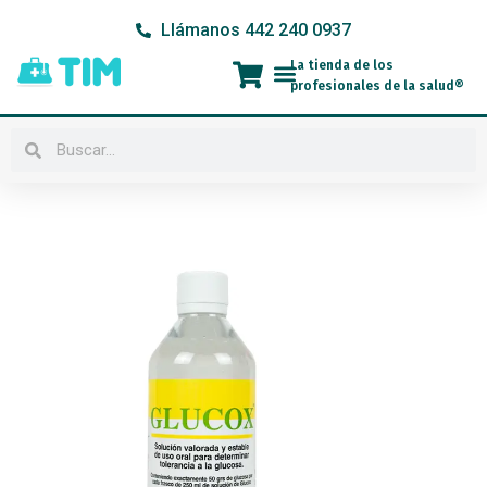
Ir
Llámanos 442 240 0937
al
contenido
La tienda de los
Menú
profesionales de la salud®
Buscar
Buscar