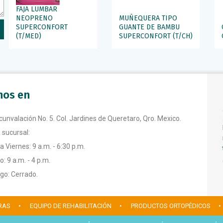
FAJA LUMBAR
NEOPRENO
MUÑEQUERA TIPO
SUPERCONFORT
GUANTE DE BAMBU
(T/MED)
SUPERCONFORT (T/CH)
anos en
rcunvalación No. 5. Col. Jardines de Queretaro, Qro. Mexico.
 sucursal:
a Viernes: 9 a.m. - 6:30 p.m.
: 9 a.m. - 4 p.m.
o: Cerrado.
RAS
• EQUIPO DE REHABILITACIÓN
• PRODUCTOS ORTOPÉDICOS
•