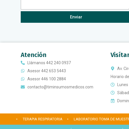
Enviar
Atención
Visít
Llámanos 442 240 0937
Av. Ci
Asesor 442 653 5443
Horario de
Asesor 446 100 2884
Lunes 
contacto@timinsumosmedicos.com
Sábado
Doming
• TERAPIA RESPIRATORIA
• LABORATORIO TOMA DE MUEST