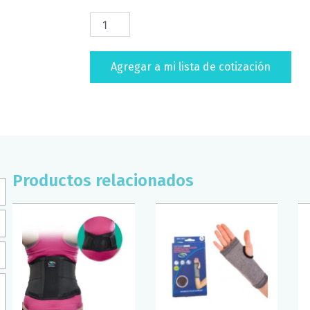
MANGA
PARA
RODILLA
C/
Agregar a mi lista de cotización
VARILLA
FLEX
SUPERCONFORT
(T/MED)
cantidad
Productos relacionados