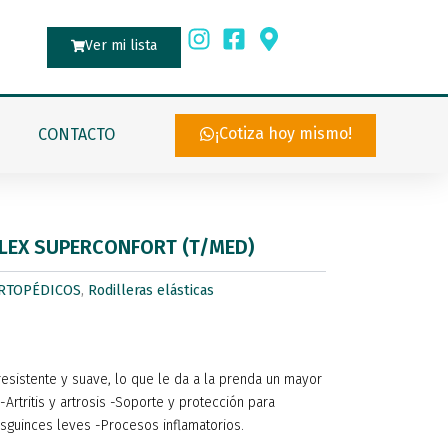
Ver mi lista
¡Cotiza hoy mismo!
CONTACTO
FLEX SUPERCONFORT (T/MED)
RTOPÉDICOS
,
Rodilleras elásticas
resistente y suave, lo que le da a la prenda un mayor
-Artritis y artrosis -Soporte y protección para
esguinces leves -Procesos inflamatorios.