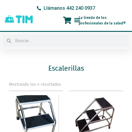
Ir
Llámanos 442 240 0937
al
contenido
La tienda de los
Menú
profesionales de la salud®
Buscar
Buscar
Escalerillas
Mostrando los 4 resultados