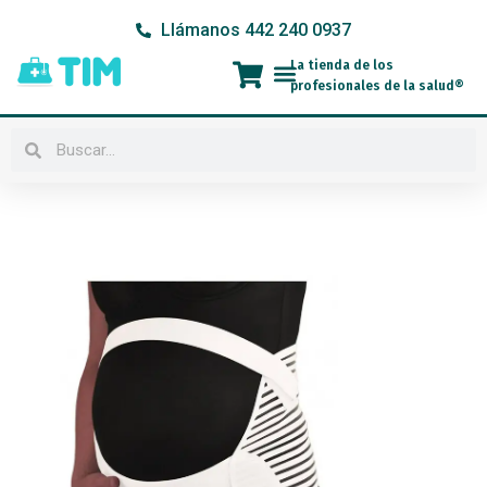
Ir
Llámanos 442 240 0937
al
contenido
La tienda de los
Menú
profesionales de la salud®
Buscar
Buscar