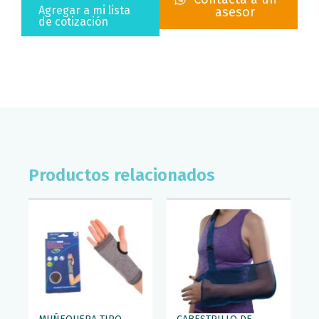
BODYSECRET
Agregar a mi lista
asesor
(T/GDE)
de cotización
cantidad
Productos relacionados